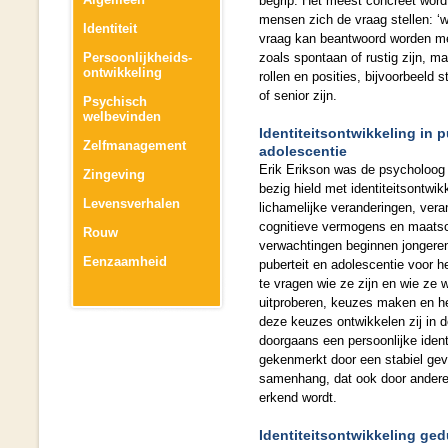
begrip. Het meest concreet word
mensen zich de vraag stellen: ‘w
Identiteit
vraag kan beantwoord worden me
Persoonlijkheids-
zoals spontaan of rustig zijn, m
ontwikkeling
rollen en posities, bijvoorbeeld 
of senior zijn.
Psychisch
welbevinden
Identiteitsontwikkeling in p
Zelfmanagement
adolescentie
Erik Erikson was de psycholoog 
Zingeving
bezig hield met identiteitsontwik
Levensverhalen
lichamelijke veranderingen, vera
cognitieve vermogens en maatsc
Rouw
verwachtingen beginnen jongeren
Eenzaamheid
puberteit en adolescentie voor h
te vragen wie ze zijn en wie ze w
uitproberen, keuzes maken en h
deze keuzes ontwikkelen zij in 
doorgaans een persoonlijke ident
gekenmerkt door een stabiel gevo
samenhang, dat ook door ander
erkend wordt.
Identiteitsontwikkeling ge