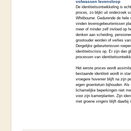
volwassen levensloop
De identiteitsontwikkeling is ec
proces, zo blijkt uit onderzoek 
Whitbourne
. Gedurende de hele
vinden levensgebeurtenissen pl
meer of minder zelf invloed op 
denken aan scheiding, pensione
grootouder worden of verlies va
Dergelijke gebeurtenissen roepe
identiteitscrisis op. Er zijn dan 
processen van identiteitsontwikk
Het eerste proces wordt assimil
bestaande identiteit wordt in st
vroegere hovenier blijft na zijn p
eigen groentetuin bijhouden. Al
lichamelijke beperkingen niet mee
voor zijn kamerplanten. Zijn iden
met groene vingers blijft daarbij 