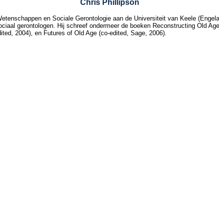
Chris Phillipson
Wetenschappen en Sociale Gerontologie aan de Universiteit van Keele (Engelan
 sociaal gerontologen. Hij schreef ondermeer de boeken Reconstructing Old Ag
ited, 2004), en Futures of Old Age (co-edited, Sage, 2006).